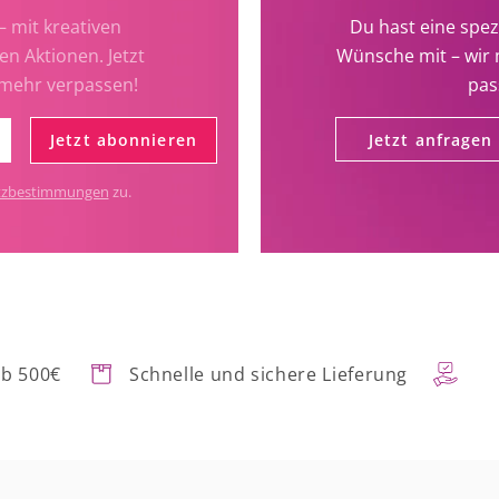
– mit kreativen
Du hast eine spez
en Aktionen. Jetzt
Wünsche mit – wir 
 mehr verpassen!
pas
Jetzt abonnieren
Jetzt anfragen
tzbestimmungen
zu.
ab 500€
Schnelle und sichere Lieferung