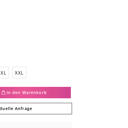
XL
XXL
In den Warenkorb
iduelle Anfrage
ot;