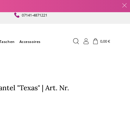
07141-4871221
Einloggen
Warenkorb
0,00 €
Taschen
Accessoires
el "Texas" | Art. Nr.