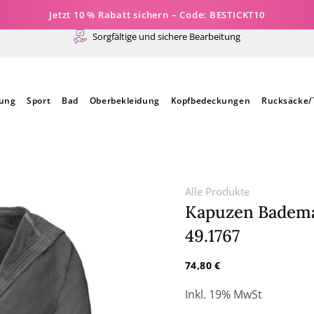
Jetzt 10 % Rabatt sichern – Code: BESTICKT10
Sorgfältige und sichere Bearbeitung
dung
Sport
Bad
Oberbekleidung
Kopfbedeckungen
Rucksäcke/
Alle Produkte
Kapuzen Bademant
49.1767
Normaler
74,80 €
Preis
Inkl. 19% MwSt