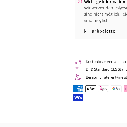
Wichtige Information 
|
|
Wir verwenden Polyest
Art.
Art.
Nr.
Nr.
sind nicht möglich, l
49.1767
49.1767
sind möglich.
Farbpalette
Kostenloser Versand ab
DPD Standard GLS Stan
Beratung :
atelier@meist