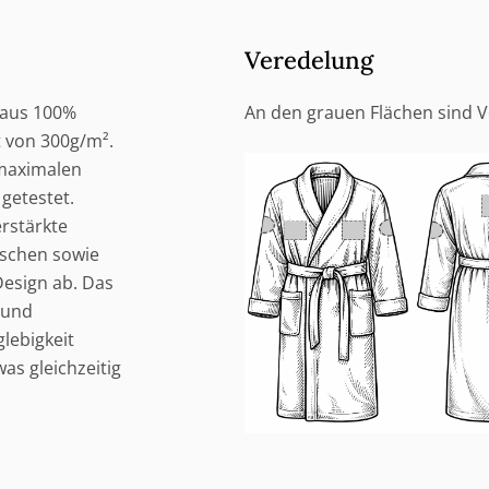
Veredelung
 aus 100%
An den grauen Flächen sind 
 von 300g/m².
 maximalen
getestet.
erstärkte
schen sowie
esign ab. Das
r und
lebigkeit
as gleichzeitig