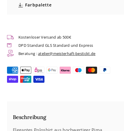
Farbpalette
Pima
Pima
Baumwolle
Baumwolle
|
|
Kostenloser Versand ab 500€
Art.
Art.
DPD Standard GLS Standard und Express
TJ
TJ
Beratung :
atelier@meisterhaft-bestickt.de
1442
1442
Beschreibung
Elegantes Poloshirt aus hochwertiger Pima