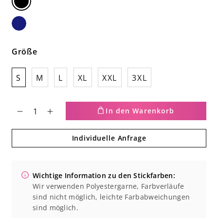
Schwarz
Navy
Größe
S
M
L
XL
XXL
3XL
In den Warenkorb
Verringere
Erhöhe
Individuelle Anfrage
die
die
Menge
Menge
Wichtige Information zu den Stickfarben:
für
für
Wir verwenden Polyestergarne, Farbverläufe
Langarmpolo
Langarmpolo
sind nicht möglich, leichte Farbabweichungen
sind möglich.
aus
aus