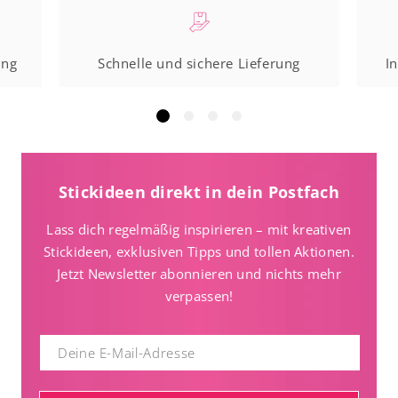
ung
Schnelle und sichere Lieferung
I
Stickideen direkt in dein Postfach
Lass dich regelmäßig inspirieren – mit kreativen
Stickideen, exklusiven Tipps und tollen Aktionen.
Jetzt Newsletter abonnieren und nichts mehr
verpassen!