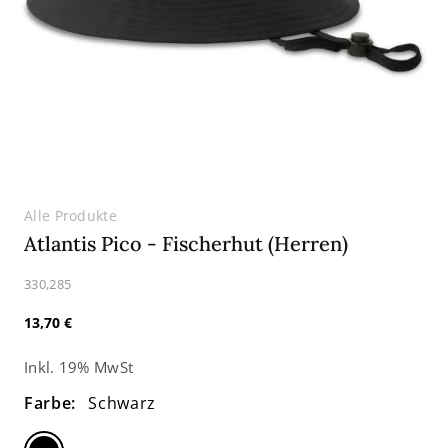
Alle Produkte
Atlantis Pico - Fischerhut (Herren)
SKU:
330,285
Normaler
13,70 €
Preis
Inkl. 19% MwSt
Farbe:
Schwarz