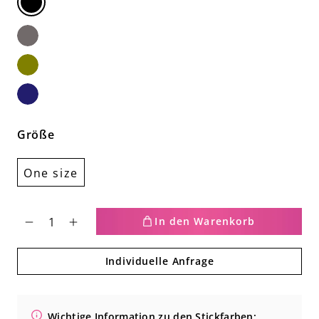
Schwarz
Dunkelgrau
olive
grun
Navy
Größe
One size
In den Warenkorb
Verringere
Erhöhe
Individuelle Anfrage
die
die
Menge
Menge
Wichtige Information zu den Stickfarben:
für
für