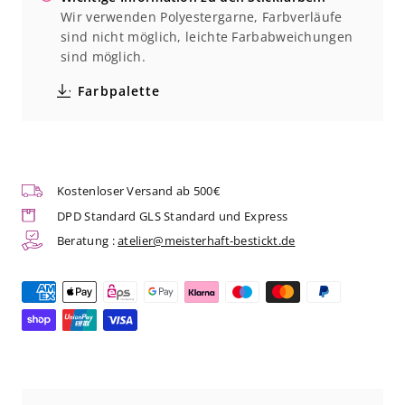
Wir verwenden Polyestergarne, Farbverläufe
Atlantis
Atlantis
sind nicht möglich, leichte Farbabweichungen
sind möglich.
Pico
Pico
Farbpalette
-
-
Fischerhut
Fischerhut
(Herren)
(Herren)
Kostenloser Versand ab 500€
DPD Standard GLS Standard und Express
Beratung :
atelier@meisterhaft-bestickt.de