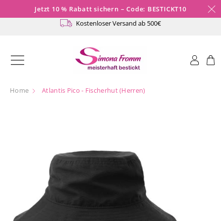
Direkt
Jetzt 10 % Rabatt sichern – Code: BESTICKT10
zum
Kostenloser Versand ab 500€
Inhalt
Einloggen
Warenk
Home
Atlantis Pico - Fischerhut (Herren)
Zu
Produktinformationen
springen