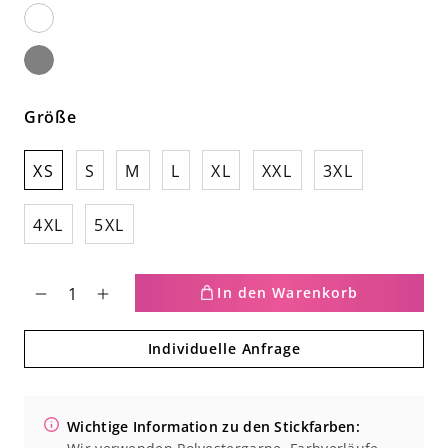
Schwarz
Weiß
graphite
Größe
XS
S
M
L
XL
XXL
3XL
4XL
5XL
In den Warenkorb
Verringere
Erhöhe
Individuelle Anfrage
die
die
Menge
Menge
Wichtige Information zu den Stickfarben:
für
für