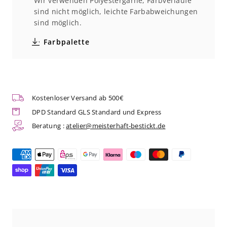
Wir verwenden Polyestergarne, Farbverläufe
Kochjacke
Kochjacke
sind nicht möglich, leichte Farbabweichungen
sind möglich.
Bikerstyle
Bikerstyle
Farbpalette
|
|
Art.
Art.
Nr.
Nr.
Kostenloser Versand ab 500€
2222
2222
DPD Standard GLS Standard und Express
Beratung :
atelier@meisterhaft-bestickt.de