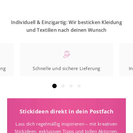
Individuell & Einzigartig: Wir besticken Kleidung
und Textilien nach deinen Wunsch
ung
Schnelle und sichere Lieferung
I
Stickideen direkt in dein Postfach
Lass dich regelmäßig inspirieren – mit kreativen
Stickideen, exklusiven Tipps und tollen Aktionen.