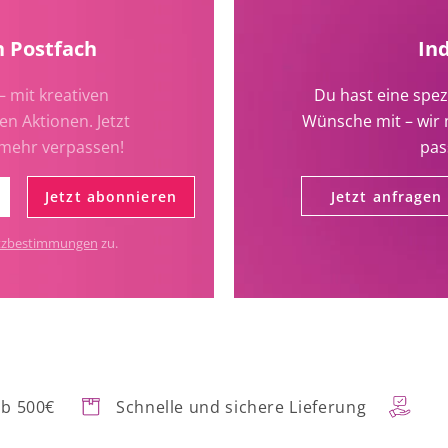
n Postfach
In
– mit kreativen
Du hast eine spez
en Aktionen. Jetzt
Wünsche mit – wir 
 mehr verpassen!
pas
Jetzt abonnieren
Jetzt anfragen
tzbestimmungen
zu.
ab 500€
Schnelle und sichere Lieferung