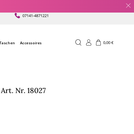
07141-4871221
Einloggen
Warenkorb
0,00 €
Taschen
Accessoires
Art. Nr. 18027