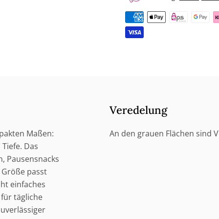
Veredelung
mpakten Maßen:
An den grauen Flächen sind 
Tiefe. Das
en, Pausensnacks
e Größe passt
cht einfaches
für tägliche
zuverlässiger