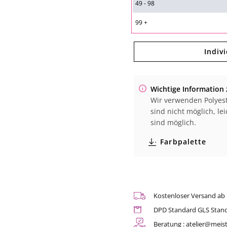
|
|
49 - 98
Art.
Art.
Nr.
Nr.
99 +
18027
18027
Indiv
Wichtige Information 
Wir verwenden Polyest
sind nicht möglich, l
sind möglich.
Farbpalette
Kostenloser Versand ab
DPD Standard GLS Stan
Beratung :
atelier@meist