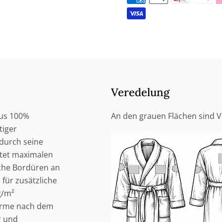
Veredelung
aus 100%
An den grauen Flächen sind 
iger
 durch seine
etet maximalen
sche Bordüren an
für zusätzliche
g/m²
Wärme nach dem
r und