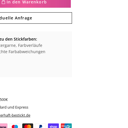
In den Warenkorb
iduelle Anfrage
zu den Stickfarben:
ergarne, Farbverläufe
eichte Farbabweichungen
 500€
dard und Express
erhaft-bestickt.de