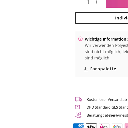
Verringere
Erhöhe
die
die
Menge
Menge
Indiv
für
für
Baby
Baby
Bathrobe
Bathrobe
|
|
Wichtige Information 
Art.
Art.
Wir verwenden Polyest
Nr.
Nr.
48.1007
48.1007
sind nicht möglich, l
sind möglich.
Farbpalette
Kostenloser Versand ab
DPD Standard GLS Stan
Beratung :
atelier@meist