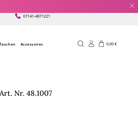
07141-4871221
Einloggen
Warenkorb
0,00 €
Taschen
Accessoires
Art. Nr. 48.1007