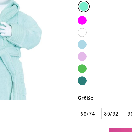
Mintgrün
magenta
Weiß
hellblau
Hellpink
Limegreen
Türkis
Größe
68/74
80/92
9