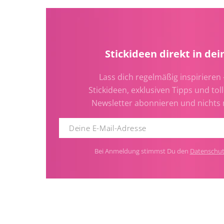
Stickideen direkt in dei
Lass dich regelmäßig inspirieren 
Stickideen, exklusiven Tipps und toll
Newsletter abonnieren und nichts
Bei Anmeldung stimmst Du den
Datenschu