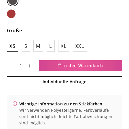
Schwarz-
meliert
Rot-
Größe
meliert
XS
S
M
L
XL
XXL
In den Warenkorb
Verringere
Erhöhe
Individuelle Anfrage
die
die
Menge
Menge
Wichtige Information zu den Stickfarben:
für
für
Wir verwenden Polyestergarne, Farbverläufe
Unisex
Unisex
sind nicht möglich, leichte Farbabweichungen
sind möglich.
T-
T-