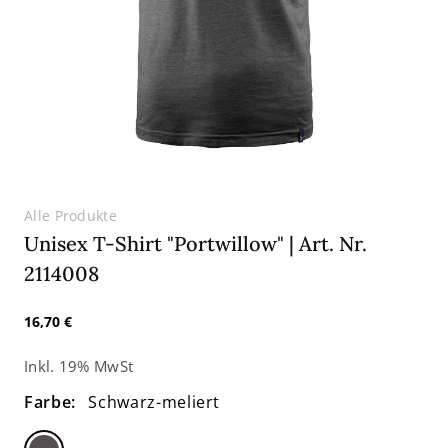
Alle Produkte
Unisex T-Shirt "Portwillow" | Art. Nr.
2114008
Normaler
16,70 €
Preis
Inkl. 19% MwSt
Farbe:
Schwarz-meliert