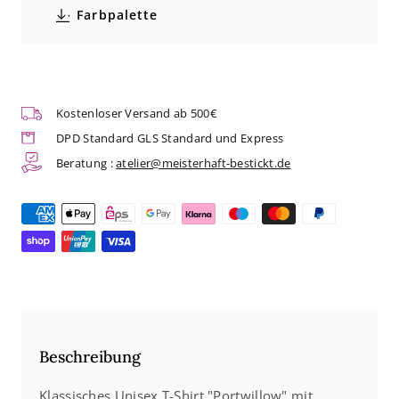
Farbpalette
Shirt
Shirt
&quot;Portwillow&quot;
&quot;Portwillow&quot;
|
|
Kostenloser Versand ab 500€
Art.
Art.
DPD Standard GLS Standard und Express
Nr.
Nr.
Beratung :
atelier@meisterhaft-bestickt.de
2114008
2114008
Beschreibung
Klassisches Unisex T-Shirt "Portwillow" mit