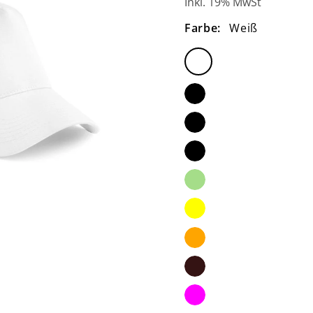
Inkl. 19% MwSt
Farbe:
Weiß
Weiß
Schwarz
pur
Schwarz/Weiß
Schwarz/grau
schwarz/lime-
grun
Schwarz/gelb
Schwarz/orange
Schwarz/Rot