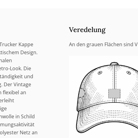
Veredelung
l Trucker Kappe
An den grauen Flächen sind 
ktischem Design.
malen
tro-Look. Die
tändigkeit und
g. Der Vintage
 flexibel an
rleiht
ige
wolle in Schild
tmungsaktivität
olyester Netz an