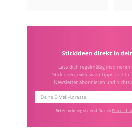
Stickideen direkt in dei
Lass dich regelmäßig inspirieren 
Stickideen, exklusiven Tipps und toll
Newsletter abonnieren und nichts
Bei Anmeldung stimmst Du den
Datenschu