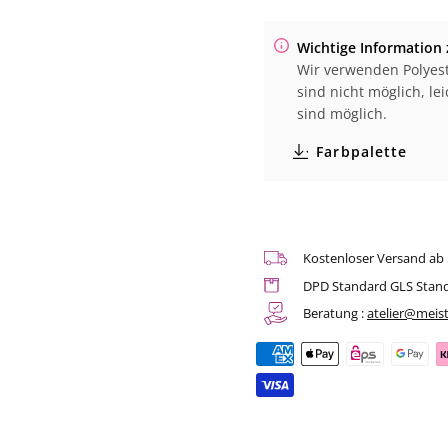
Kappe
Kappe
mit
mit
Wichtige Information 
zeitlosem
zeitlosem
Wir verwenden Polyest
Design
Design
(B
(B
sind nicht möglich, l
640)
640)
sind möglich.
Farbpalette
Kostenloser Versand ab
DPD Standard GLS Stan
Beratung :
atelier@meist