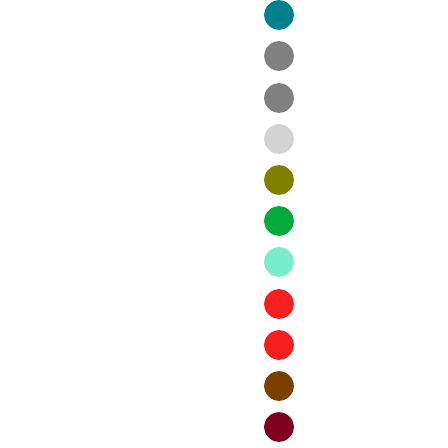
Fuchsia
surf
blau
graphite
Grau
Hellgrau
olive
grun
Grün
Mintgrün
Rot
classic
rot
chocolate