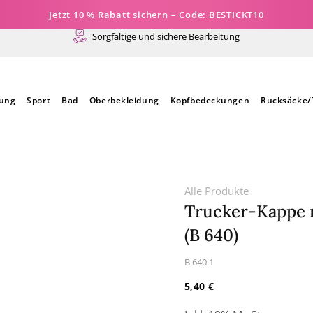
Jetzt 10 % Rabatt sichern – Code: BESTICKT10
Sorgfältige und sichere Bearbeitung
dung
Sport
Bad
Oberbekleidung
Kopfbedeckungen
Rucksäcke/
Alle Produkte
Trucker-Kappe m
(B 640)
SKU:
B 640.1
Normaler
5,40 €
Preis